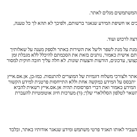
שהמשתמשים מגלים לאתר.
ים או חשיפת המידע שנאגר ברשותם, ולפיכך לא תהא לך כל טענה,
צה לרכוש ועוד.
ל מנת על מנת לשפר וליעל את השירות באתר ולספק מענה על שאלותיך
תם אישית כאמור, נותנים בזאת את הסכמתם להיכלל ללא מגבלת זמן
ופרם ו/או אן.אס.אייץ תשלח אליהם חומר מקצועי, עדכונים, הודעות והצעות שונות. לא חלה עליך חובה חוקית למסור
ולצורכי משלוח דוגמיות של המוצרים להתנסות. כמו-כן, אן.אס.אייץ
כזה יתבסס על המידע כמקשה אחת וללא התייחסות פרטנית למידע הקשור
ת המידע כאמור ואת דברי הפרסומת תהיה אן.אס.אייץ רשאית להביא
שאר לטלפון הסלולארי שלך; (ד) מערכות חיוג אוטומטיות להעברת
להעביר לאותו תאגיד פרטי משתמש ומידע שנאגר אודותיו באתר, ובלבד