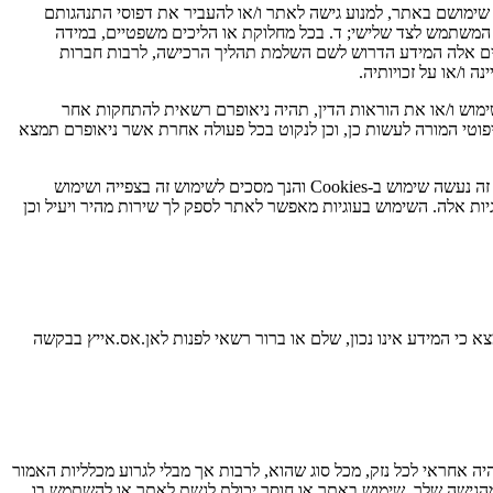
 שימושם באתר, למנוע גישה לאתר ו/או להעביר את דפוסי התנהגותם
המשתמש לצד שלישי; ד. בכל מחלוקת או הליכים משפטיים, במידה
שיים אלה המידע הדרוש לשם השלמת תהליך הרכישה, לרבות חברות
 ו/או על זכויותיה.
מוש ו/או את הוראות הדין, תהיה ניאופרם רשאית להתחקות אחר
פוטי המורה לעשות כן, וכן לנקוט בכל פעולה אחרת אשר ניאופרם תמצא
עוגיות (Cookies) הינן קבצי טקסט קטנים אשר מאוחסנים על ידי שרתי האתר באמצעות הדפדפן על הכונן הקשיח של המחשב בו הינך משתמש. באתר זה נעשה שימוש ב-Cookies והנך מסכים לשימוש זה בצפייה ושימוש
יות אלה. השימוש בעוגיות מאפשר לאתר לספק לך שירות מהיר ויעיל וכן
צא כי המידע אינו נכון, שלם או ברור רשאי לפנות לאן.אס.אייץ בבקשה
 אחראי לכל נזק, מכל סוג שהוא, לרבות אך מבלי לגרוע מכלליות האמור
ים מהגישה שלך, שימוש באתר או חוסר יכולת לגשת לאתר או להשתמש בו.