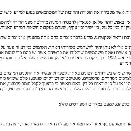
יות אשר מסבירה את הזכויות והחובות של המשתמשים בנוגע למידע אישי 
אין באפשרותה של אן.אס.אייץ להבטיח חסינות מוחלטת מפני חדירה למחשב
ן זה בגין כל נזק, בין ישיר ובין עקיף, שיגרם בעקבות חשיפת המידע האמור.
ת ודואר אלקטרוני, מידע בדבר מוצרים בהם אתה מתעניין או מוצרים שתר
ונים אלו לא ניתן יהיה להשתמש בשירותי האתר. השימוש במידע זה נועד ע
ך אישית ואולם משתמשים שיקלידו את פרטיהם אשר יש בהם כדי לזהות או
במאגר המידע שמנהלת קבוצת ניאופרם בהתאם לחוק הגנת הפרטיות, התשמ"א – 1981, וכן כי קבוצת ניא
המידע.
שימוש בשירותים השונים באתר, לשפר ולהעשיר את התכנים המוצגים באתר 
לצרכים מסחריים, פרסומיים, סטטיסטיים ושיווקיים שונים, ואולם שימוש 
 זו או על פי הוראות כל דין. באם תאשר כי ברצונך לקבל חומר פרסומי, א
לקטרוניות לכתובת הדואר האלקטרוני אשר מסרת; (ג) הודעות טקסט, בין ה
כלשהם, למעט במקרים המפורטים להלן:
ו תתמזג עם גוף אחר ו/או תמזג את פעילות האתר לתאגיד אחר, יהיה ניתן 