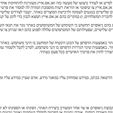
סייע או לעודד ביצועו של מעשה כזה ואן.אס.אייץ מעוניינת להתחקות אחר
ן.אס.אייץ צו שיפוטי או הוראת רשות מוסמכת המורה לה למסור את פרטי 
דדים שלישיים בנוגעים לעסקה ולרכישת המוצרים באתר, יועבר לצדדים שלי
ברת המשלוחים; ו) במקרים בהם אן.אס.אייץ תמצא לנכון כדי להגן על קניינה
ם בהם ניאופרם תחשוש כי השימוש של המשתמשים באתר נוגד את תנאי השי
ים שלישיים, שפעילותם של המשתמשים עלולה לפגוע בהם ו/או שניתן צו שי
ור, באמצעות שינוי הגדרות הדפדפן בו הנך משתמש, לסרב לקבל ולשמור עוג
ורך להזין את פרטיך האישיים בכל פעם בעתיד.
ל הרשאה בכתב, במידע שמוחזק עליו במאגר מידע. אדם שעיין במידע עליו ומ
וצת ניאופרם או צד אחר המעורב ביצירת האתר, הפקתו או הספקתו לא יהיה
הנובעים מאובדן רווחים, אובדן נתונים או הפרעה למהלך העסקים ואשר נובע