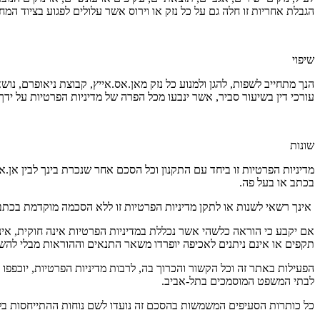
הגבלת אחריות זו חלה גם על כל נזק או וירוס אשר עלולים לפגוע בציוד המ
שיפוי
הנך מתחייב לשפות, להגן ולמנוע כל נזק מאן.אס.אייץ, קבוצת ניאופרם, נ
עורכי דין בשיעור סביר, אשר ינבעו מכל הפרה של מדיניות הפרטיות על י
שונות
מדיניות הפרטיות זו ביחד עם התקנון וכל הסכם אחר שנכרת בינך לבין אן.
בכתב או בעל פה.
אינך רשאי לשנות או לתקן מדיניות הפרטיות זו ללא הסכמה מוקדמת בכתב
אם יקבע כי הוראה כלשהי אשר נכללת במדיניות הפרטיות אינה חוקית, אינה 
תקפים או אינם ניתנים לאכיפה יופרדו משאר התנאים וההוראות מבלי להש
הפעילות באתר זה וכל הקשור והכרוך בה, לרבות מדיניות הפרטיות, יוכפפו 
לבתי המשפט המוסמכים בתל-אביב.
כל כותרות הסעיפים המשמשות בהסכם זה נועדו לשם נוחות ההתייחסות בל