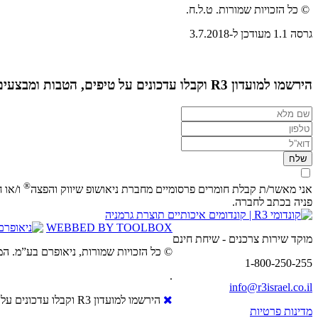
© כל הזכויות שמורות. ט.ל.ח.
גרסה 1.1 מעודכן ל-3.7.2018
הירשמו למועדון R3 וקבלו עדכונים על טיפים, הטבות ומבצעים!
שם
מלא
טלפון
דוא"ל
®
אני מאשר/ת קבלת חומרים פרסומיים מחברת ניאושופ שיווק והפצה
ו/או 
פניה בכתב לחברה.
R3
R3
R3
WEBBED BY TOOLBOX
מוקד שירות צרכנים - שיחת חינם
ביו-טיוב
בפייסבוק
באינסטגרם
© כל הזכויות שמורות, ניאופרם בע”מ. המ
1-800-250-255
.
info@r3israel.co.il
R3
R3
R3
go
Close
הירשמו למועדון R3 וקבלו עדכונים על טיפים, הטבות ומבצעים!
TOP
ביו-טיוב
בפייסבוק
באינסטגרם
מדינות פרטיות