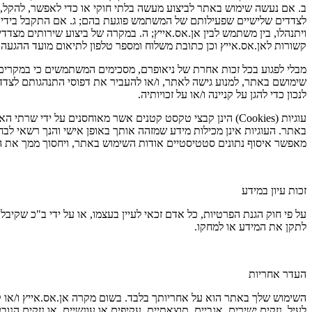
ב. אם נעשה שימוש באתר לביצוע מעשה בלתי חוקי או כדי לאפשר, להקל, ל
לצדדים שלישיים שפעילותם של המשתמש פוגעת בהם; ג. אם התקבל בידי א
ויתנהלו, בין משתמש לבין אן.אס.אייץ; ה. במקרה של ביצוע שירותים מצ
קשורות לאן.אס.אייץ וכן כתובת משלוח ומספר טלפון לתיאום מועד ההגעה לח
מבלי לפגוע בכל זכות אחרת של ניאופרם, מסכימים המשתמשים כי במקרי
שימושם באתר, למנוע גישה לאתר, ו/או להעביר את דפוסי התנהגותם לצדד
לנכון כדי להגן על קניינה ו/או על זכויותיה.
באתר. העוגיות אינן מכילות מידע שמזהה אותך באופן אישי והנך רשאי לבח
מאפשר איסוף נתונים סטטיסטיים אודות השימוש באתר, ויחסוך ממך את הצ
זכות עיון במידע
על פי חוק הגנת הפרטיות, כל אדם זכאי לעיין בעצמו, או על ידי ב"כ שקיב
לתקן את המידע או למחקו.
העדר אחריות
השימוש שלך באתר הוא על אחריותך בלבד. בשום מקרה אן.אס.אייץ ו/או קב
לעיל, נזקים ישירים, אגביים, תוצאתיים, עקיפים או עונשיים, או נזקים 