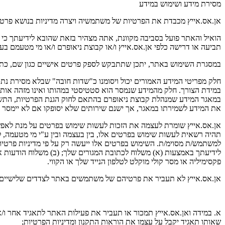
מסירת מידע ושימוש במידע
אן.אס.אייץ מכבדת את הפרטיות של משתמשיה ויצרה מדיניות בנושא פרט
הואיל והאתר פועל בסביבה מקוונת, אתה מצהיר בזאת שהובא לידיעתך כי 
תביעה או דרישה כלפי אן.אס.אייץ ו/או קבוצת ניאופרם ו/או מי מטעמם בעניי
במסגרת השימוש באתר, יתכן שתתבקש לספק פרטים אישיים כגון שם, כתוב
חלק מפריטי המידע האמורים יכול ויסומנו כ"שדות חובה" שבלא מסירת נת
במידת הצורך. חלק מהמידע שנמסר הוא סטטיסטי במהותו ואינו מזהה אות
את המידע לשמירתו במאגר, אך ישנם שירותים שלא יסופקו אם לא יימסר 
אן.אס.אייץ שומרת לעצמה את הזכות לעשות שימוש בפרטים על מנת לאפשר 
תהיה רשאית לעשות שימוש בפרטים אלו, בין בעצמה ובין ע"י מי מטעמה, 
למשתמש/ת מסוימ/ת. השימוש בפרטים אלו ייעשה רק על פי מדיניות פרטיות
לידיעתך באמצעות (א) משלוח לכתובת המגורים שלך; (ב) משלוח הודעות א
פקסימיליה או מסר קולי מוקלט לטלפון הנייד שלך או הקווי.
אן.אס.אייץ לא תעביר את פרטיהם של משתמשים באתר לצדדים שלישיים 
א. במידה ואן.אס.אייץ תמכור או תעביר את פעילות האתר לתאגיד אחר ו/א
שאותו תאגיד יקבל על עצמו את הוראות התקנון ומדיניות הפרטיות;