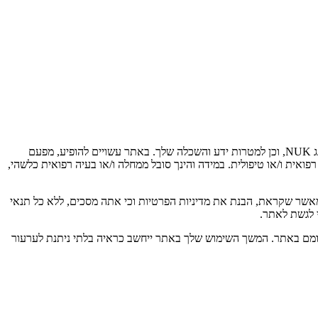
אן.אס.אייץ (2012) בע"מ (להלן – "אן.אס.אייץ") פיתחה ומתחזקת אתר אינטרנט זה (להלן – "האתר") להנגיש בפניך את המידע בנוגע למגוון מוצרי מותג NUK, וכן למטרות ידע והשכלה שלך. באתר עשויים להופיע, מפעם
פואית ו/או טיפולית. במידה והינך סובל ממחלה ו/או בעיה רפואית כלשהי,
 מאשר שקראת, הבנת את מדיניות הפרטיות וכי אתה מסכים, ללא כל תנאי
י לגשת לאתר.
רסומם באתר. המשך השימוש שלך באתר ייחשב כראיה בלתי ניתנת לערעור