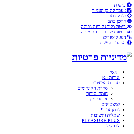
נגישות
מעבר לתוכן העמוד
הגדל כתב
הקטן כתב
ביטול
מצב ניגודיות גבוהה
ביטול
מצב ניגודיות נמוכה
הצג קישורים
הצהרת נגישות
פתח
תפריט
מובייל
ראשי
אודות R3
סדרות המוצרים
סדרת הקונדומים
חומרי סיכוך
אביזרי מין
למצטיינים
גרמן אותי!
שאלות ותשובות
PLEASURE PLUS
צרו קשר