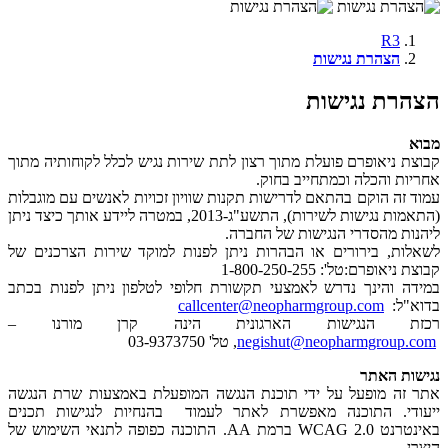
R3
הצהרת נגישות
הצהרת נגישות
מבוא
קבוצת ניאופרם פועלת מתוך רצון לתת שירות נגיש לכלל לקוחותיה מתוך
אחריות והכלה וכמתחייב בחוק.
עמוד זה הוקם בהתאם לדרישות תקנות שוויון זכויות לאנשים עם מוגבלות
(התאמות נגישות לשירות), התשע"ג-2013, במטרה ליידע אותך כיצד ניתן
ליהנות מהסדרי הנגישות של החברה.
לשאלות, בירורים או הבהרות ניתן לפנות למוקד שירות הצרכנים של
קבוצת ניאופרם:טל': 1-800-250-255
במידה והינך נדרש לאמצעי תקשורת חלופי לטלפון ניתן לפנות בכתב
בדוא"ל:
callcenter@neopharmgroup.com
רכזת הנגישות הארגונית הינה קרן מורנו –
negishut@neopharmgroup.com
, טל' 03-9373750
נגישות האתר
אתר זה מופעל על ידי תוכנת הנגשה המופעלת באמצעות שרת הנגשה
ייעודי. התוכנה מאפשרת לאתר לעמוד בהנחיות לנגישות תכנים
באינטרנט WCAG 2.0 ברמת AA. התוכנה כפופה לתנאי השימוש של
היצרן.