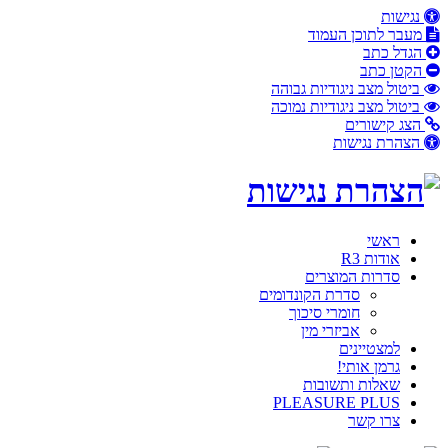
נגישות
מעבר לתוכן העמוד
הגדל כתב
הקטן כתב
ביטול
מצב ניגודיות גבוהה
ביטול
מצב ניגודיות נמוכה
הצג קישורים
הצהרת נגישות
פתח
תפריט
מובייל
ראשי
אודות R3
סדרות המוצרים
סדרת הקונדומים
חומרי סיכוך
אביזרי מין
למצטיינים
גרמן אותי!
שאלות ותשובות
PLEASURE PLUS
צרו קשר