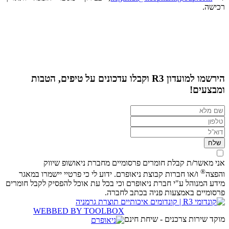
רכישה.
הירשמו למועדון R3 וקבלו עדכונים על טיפים, הטבות
ומבצעים!
שם
מלא
טלפון
דוא"ל
אני מאשר/ת קבלת חומרים פרסומיים מחברת ניאושופ שיווק
®
והפצה
ו/או חברות קבוצת ניאופרם. ידוע לי כי פרטיי יישמרו במאגר
מידע המנוהל ע"י חברת ניאופרם וכי בכל עת אוכל להפסיק לקבל חומרים
פרסומיים באמצעות פניה בכתב לחברה.
R3
R3
R3
WEBBED BY TOOLBOX
מוקד שירות צרכנים - שיחת חינם
ביו-טיוב
בפייסבוק
באינסטגרם