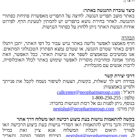
כיצד עובדת ההנגשה באתר:
באתר מוצב תפריט הנגשה. לחיצה על התפריט מאפשרת פתיחת כפתורי
ההנגשה. לאחר בחירת נושא בתפריט יש להמתין לטעינת הדף. לפירוט
אודות הנגשת האתר ניתן ללחוץ על כפתור הנגישות.
הבהרה
חרף מאמצנו לאפשר גלישה באתר נגיש עבור כל דפי האתר, יתכן ויתגלו
דפים באתר שטרם הונגשו, או שטרם נמצא הפתרון הטכנולוגי המתאים.
אנו ממשיכים במאמצים לשפר את נגישות האתר, ככל האפשר, וזאת
מתוך אמונה ומחויבות מוסרית לאפשר שימוש באתר לכלל האוכלוסייה,
לרבות אנשים עם מוגבלויות.
דרכי יצירת קשר
במידה ויש לך שאלות, בקשות, הצעות לשיפור נשמח לקבל את פנייתך
ולסייע באמצעות:
דוא"ל :
callcenter@neopharmgroup.com
טלפון : 1-800-250-255
בנוסף, ניתן לפנות גם אל רכזת הנגישות בחברה:
קרן מורנו:
negishut@neopharmgroup.com
בקשה להתאמות נגישות בעת ביצוע רכישה ו/או משלוח דרך אתר
במידה והנך נדרש להתאמות ו/או הסדרי נגישות בעת ביצוע הרכישה ו/או
לצורך תיאום וקבלת המשלוח אנא ציין זאת במייל
ל-
negishut@neopharmgroup.com
, בצירוף מספר הזמנה ותאריך