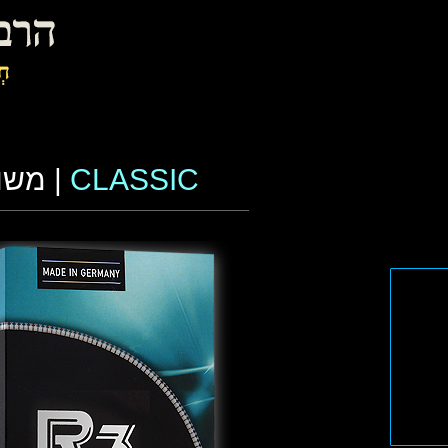
CLASSIC
| משו
R3
באינסטגרם
R3
בפייסבוק
R3
ביו-טיוב